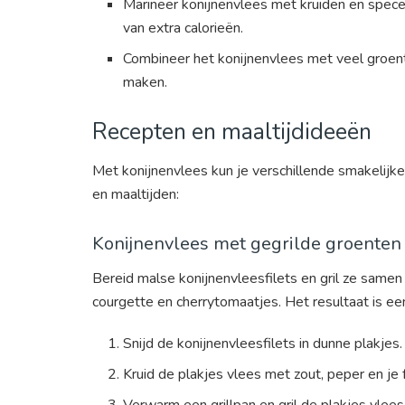
Marineer konijnenvlees met kruiden en spec
van extra calorieën.
Combineer het konijnenvlees met veel groen
maken.
Recepten en maaltijdideeën
Met konijnenvlees kun je verschillende smakelijke
en maaltijden:
Konijnenvlees met gegrilde groenten
Bereid malse konijnenvleesfilets en gril ze samen
courgette en cherrytomaatjes. Het resultaat is ee
Snijd de konijnenvleesfilets in dunne plakjes.
Kruid de plakjes vlees met zout, peper en je 
Verwarm een grillpan en gril de plakjes vlees 