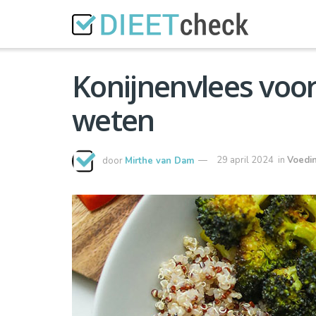
Konijnenvlees voor 
weten
door
Mirthe van Dam
29 april 2024
in
Voedi