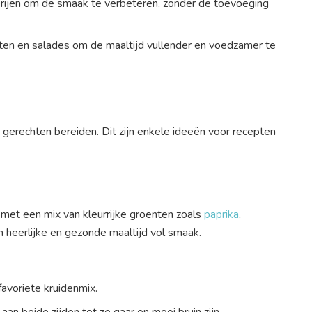
erijen om de smaak te verbeteren, zonder de toevoeging
ten en salades om de maaltijd vullender en voedzamer te
 gerechten bereiden. Dit zijn enkele ideeën voor recepten
 met een mix van kleurrijke groenten zoals
paprika
,
n heerlijke en gezonde maaltijd vol smaak.
favoriete kruidenmix.
aan beide zijden tot ze gaar en mooi bruin zijn.