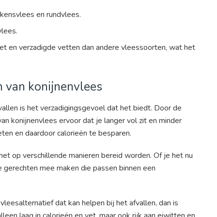
rkensvlees en rundvlees.
vlees.
et en verzadigde vetten dan andere vleessoorten, wat het
n van konijnenvlees
allen is het verzadigingsgevoel dat het biedt. Door de
an konijnenvlees ervoor dat je langer vol zit en minder
eten en daardoor calorieën te besparen.
 het op verschillende manieren bereid worden. Of je het nu
zonde gerechten mee maken die passen binnen een
eesalternatief dat kan helpen bij het afvallen, dan is
leen laag in calorieën en vet, maar ook rijk aan eiwitten en