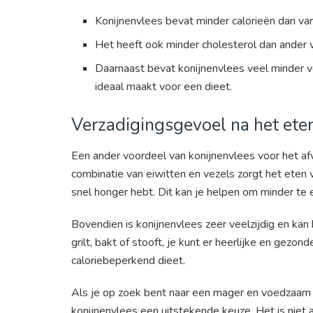
Konijnenvlees bevat minder calorieën dan va
Het heeft ook minder cholesterol dan ander 
Daarnaast bevat konijnenvlees veel minder v
ideaal maakt voor een dieet.
Verzadigingsgevoel na het ete
Een ander voordeel van konijnenvlees voor het afv
combinatie van eiwitten en vezels zorgt het eten v
snel honger hebt. Dit kan je helpen om minder te 
Bovendien is konijnenvlees zeer veelzijdig en kan
grilt, bakt of stooft, je kunt er heerlijke en ge
caloriebeperkend dieet.
Als je op zoek bent naar een mager en voedzaam vl
konijnenvlees een uitstekende keuze. Het is niet al