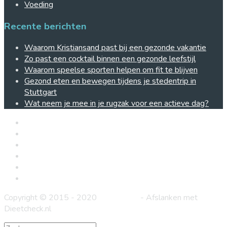
Voeding
Recente berichten
Waarom Kristiansand past bij een gezonde vakantie
Zo past een cocktail binnen een gezonde leefstijl
Waarom speelse sporten helpen om fit te blijven
Gezond eten en bewegen tijdens je stedentrip in
Stuttgart
Wat neem je mee in je rugzak voor een actieve dag?
Home
Diëtenlijst
Voeding
Afvallen
Gezondheid
Vet verbranden
Copyright © 2015 - 2020
Dieetcheck
- Afslanken met
Dieetcheck.nl