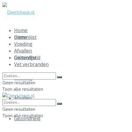
Home
Home
Diëtenlijst
Voeding
Afvallen
Diëtenlijst
Gezondheid
Vet verbranden
Voeding
Geen resultaten
Toon alle resultaten
Afvallen
Geen resultaten
Toon alle resultaten
Gezondheid