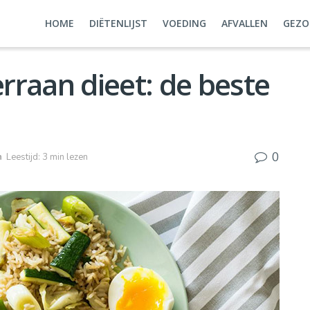
HOME
DIËTENLIJST
VOEDING
AFVALLEN
GEZO
rraan dieet: de beste
0
n
Leestijd: 3 min lezen