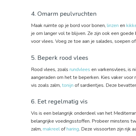
4. Omarm peulvruchten
Maak ruimte op je bord voor bonen,
linzen
en
kikk
je om langer vol te blijven. Ze zijn ook een goede
voor vlees. Voeg ze toe aan je salades, soepen o
5. Beperk rood vlees
Rood vlees, zoals
rundvlees
en varkensvlees, is n
aangeraden om het te beperken. Kies vaker voor m
vis zoals zalm,
tonijn
of sardientjes. Deze bevatten
6. Eet regelmatig vis
Vis is een belangrijk onderdeel van het Mediterra
belangrijke voedingsstoffen. Probeer minstens twe
zalm,
makreel
of
haring
. Deze vissoorten zijn rijk