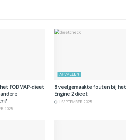
AFVALLEN
 het FODMAP-dieet
8 veelgemaakte fouten bij het
 andere
Engine 2 dieet
en?
1 SEPTEMBER 2025
R 2025