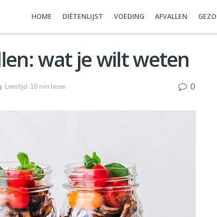
HOME
DIËTENLIJST
VOEDING
AFVALLEN
GEZO
len: wat je wilt weten
0
g
Leestijd: 10 min lezen