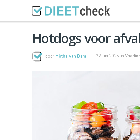
Hotdogs voor afval
door
Mirthe van Dam
22 juni 2025
in
Voedin