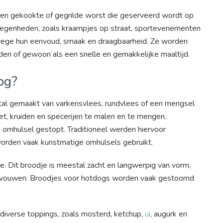
 een gekookte of gegrilde worst die geserveerd wordt op
tgelegenheden, zoals kraampjes op straat, sportevenementen
nwege hun eenvoud, smaak en draagbaarheid. Ze worden
den of gewoon als een snelle en gemakkelijke maaltijd.
dog?
tal gemaakt van varkensvlees, rundvlees of een mengsel
t, kruiden en specerijen te malen en te mengen.
omhulsel gestopt. Traditioneel werden hiervoor
worden vaak kunstmatige omhulsels gebruikt.
. Dit broodje is meestal zacht en langwerpig van vorm,
evouwen. Broodjes voor hotdogs worden vaak gestoomd
iverse toppings, zoals mosterd, ketchup,
ui
, augurk en