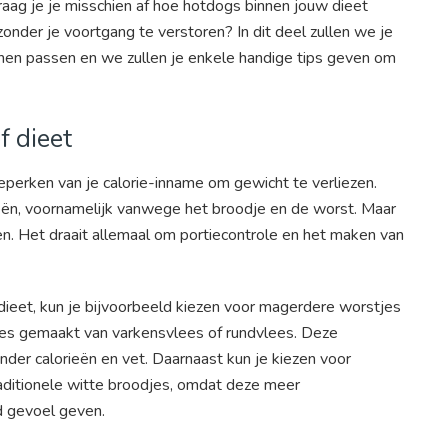
aag je je misschien af ​​hoe hotdogs binnen jouw dieet
nder je voortgang te verstoren? In dit deel zullen we je
nnen passen en we zullen je enkele handige tips geven om
f dieet
 beperken van je calorie-inname om gewicht te verliezen.
ën, voornamelijk vanwege het broodje en de worst. Maar
en. Het draait allemaal om portiecontrole en het maken van
dieet, kun je bijvoorbeeld kiezen voor magerdere worstjes
tjes gemaakt van varkensvlees of rundvlees. Deze
er calorieën en vet. Daarnaast kun je kiezen voor
traditionele witte broodjes, omdat deze meer
d gevoel geven.