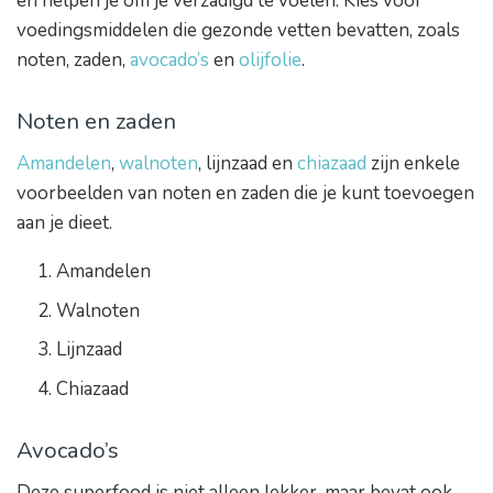
en helpen je om je verzadigd te voelen. Kies voor
voedingsmiddelen die gezonde vetten bevatten, zoals
noten, zaden,
avocado’s
en
olijfolie
.
Noten en zaden
Amandelen
,
walnoten
, lijnzaad en
chiazaad
zijn enkele
voorbeelden van noten en zaden die je kunt toevoegen
aan je dieet.
Amandelen
Walnoten
Lijnzaad
Chiazaad
Avocado’s
Deze superfood is niet alleen lekker, maar bevat ook