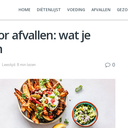
HOME
DIËTENLIJST
VOEDING
AFVALLEN
GEZO
 afvallen: wat je
n
0
g
Leestijd: 8 min lezen