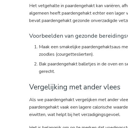
Het vetgehalte in paardengehakt kan variëren, afh
algemeen heeft paardengehakt echter een lager ve
bevat paardengehakt gezonde onverzadigde vetzure
Voorbeelden van gezonde bereidingsw
Maak een smakelijke paardengehaktsaus met 
zoodles (courgetteslierten).
Bak paardengehakt balletjes in de oven en se
gerecht.
Vergelijking met ander vlees
Als we paardengehakt vergelijken met ander vlees
paardengehakt vaak een lagere calorische waarde
eiwitten, wat helpt bij het verzadigingsgevoel.
Het is belangrijk om op te merken dat voedingsst