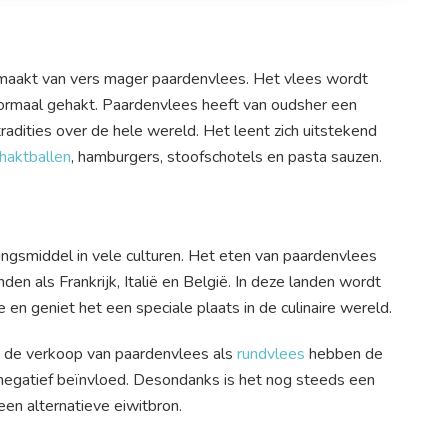
maakt van vers mager paardenvlees. Het vlees wordt
 normaal gehakt. Paardenvlees heeft van oudsher een
 tradities over de hele wereld. Het leent zich uitstekend
haktballen
, hamburgers, stoofschotels en pasta sauzen.
ngsmiddel in vele culturen. Het eten van paardenvlees
nden als Frankrijk, Italië en België. In deze landen wordt
n geniet het een speciale plaats in de culinaire wereld.
n de verkoop van paardenvlees als
rundvlees
hebben de
 negatief beïnvloed. Desondanks is het nog steeds een
een alternatieve eiwitbron.